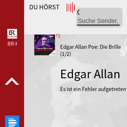
DU HÖRST
WDR 4 --- WDR 4 ---
BR-KLASSIK --- BR-KLASSIK ---
Edgar Allan Poe: Die Brille
(1/2)
Edgar Allan
Poe:
Es ist ein Fehler aufgetreten
Gruselgesch
als