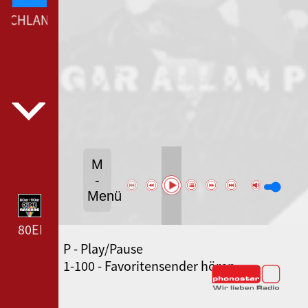
Hörbücher |
SCHLANDFUNK --- DEUTSCHLANDFUNK ---
WDR
M
-
Menü
80ER 90ER OLDIE ANTENNE --- 80ER 90ER OLDIE A
P - Play/Pause
SWR3 --- SWR3 ---
1-100 - Favoritensender hören