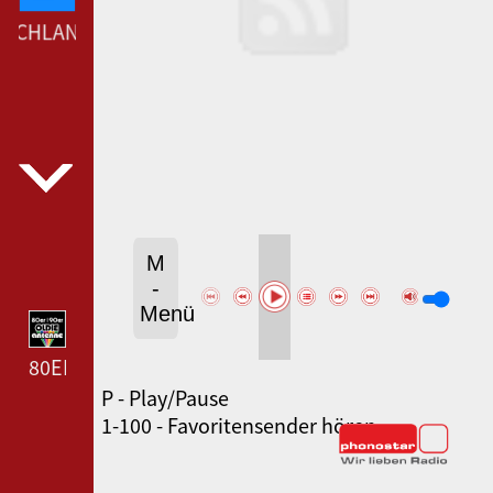
SCHLANDFUNK --- DEUTSCHLANDFUNK ---
M
-
Menü
80ER 90ER OLDIE ANTENNE --- 80ER 90ER OLDIE A
P - Play/Pause
SWR3 --- SWR3 ---
1-100 - Favoritensender hören