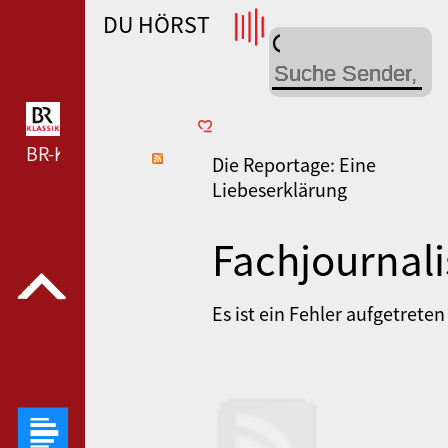
DU HÖRST
WDR 4 --- WDR 4 ---
BR-KLASSIK --- BR-KLASSIK ---
Die Reportage: Eine
Liebeserklärung
Fachjournali
Podcast
Es ist ein Fehler aufgetreten