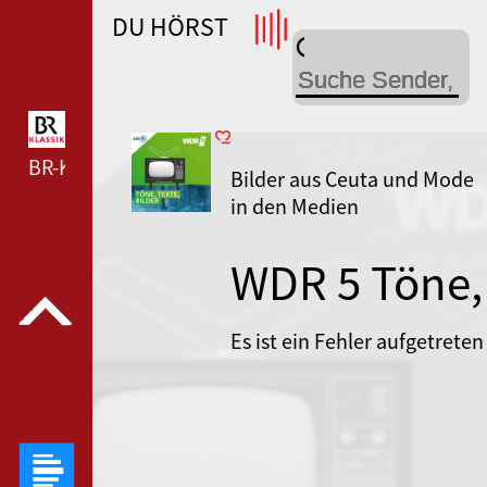
DU HÖRST
WDR 4 --- WDR 4 ---
BR-KLASSIK --- BR-KLASSIK ---
Bilder aus Ceuta und Mode
in den Medien
WDR 5 Töne,
Texte, Bilder
Es ist ein Fehler aufgetreten