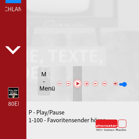
SCHLANDFUNK --- DEUTSCHLANDFUNK ---
M
-
Menü
80ER 90ER OLDIE ANTENNE --- 80ER 90ER OLDIE A
P - Play/Pause
SWR3 --- SWR3 ---
1-100 - Favoritensender hören