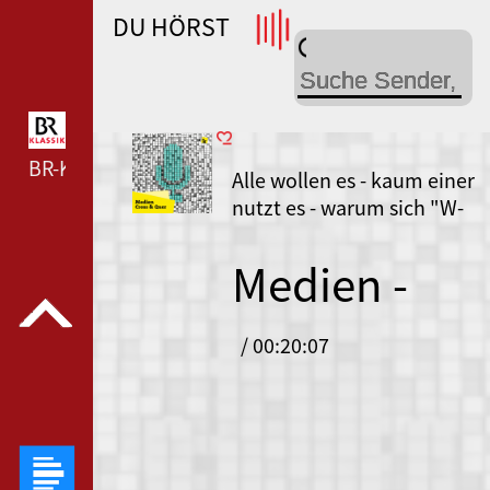
DU HÖRST
WDR 4 --- WDR 4 ---
BR-KLASSIK --- BR-KLASSIK ---
Alle wollen es - kaum einer
nutzt es - warum sich "W-
Social" und andere
Alternativen schwertun
Medien -
Cross und
/ 00:20:07
Quer