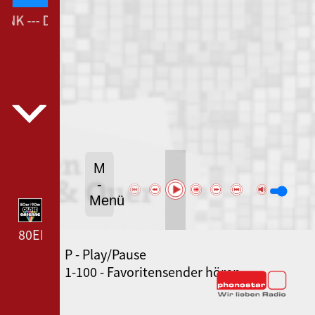
NK --- DEUTSCHLANDFUNK ---
M
-
Menü
80ER 90ER OLDIE ANTENNE --- 80ER 90ER OLDIE A
P - Play/Pause
SWR3 --- SWR3 ---
1-100 - Favoritensender hören