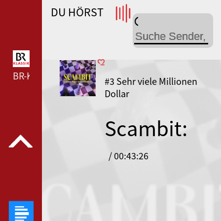
DU HÖRST
WDR 4 --- WDR 4 ---
BR-KLASSIK --- BR-KLASSIK ---
#3 Sehr viele Millionen
Dollar
Scambit:
Schach,
/ 00:43:26
Hype und
Millionen