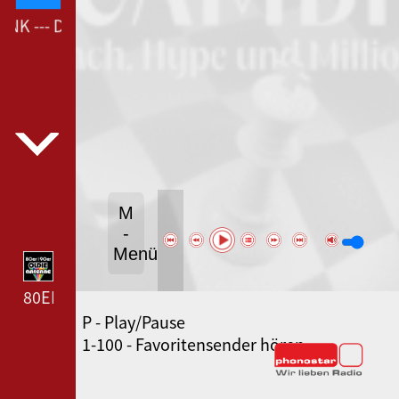
K --- DEUTSCHLANDFUNK ---
M
-
Menü
80ER 90ER OLDIE ANTENNE --- 80ER 90ER OLDIE A
P - Play/Pause
SWR3 --- SWR3 ---
1-100 - Favoritensender hören