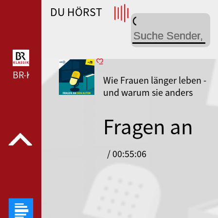
DU HÖRST
WDR 4 --- WDR 4 ---
BR-KLASSIK --- BR-KLASSIK ---
Wie Frauen länger leben -
und warum sie anders
altern als Männer
Fragen an
den Autor
/ 00:55:06