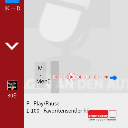
K --- DEUTSCHLANDFUNK ---
M
-
Menü
80ER 90ER OLDIE ANTENNE --- 80ER 90ER OLDIE A
P - Play/Pause
SWR3 --- SWR3 ---
1-100 - Favoritensender hören