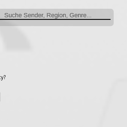
ty?
d