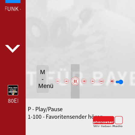
FUNK --- DEUTSCHLANDFUNK ---
M
-
Menü
80ER 90ER OLDIE ANTENNE --- 80ER 90ER OLDIE A
P - Play/Pause
SWR3 --- SWR3 ---
1-100 - Favoritensender hören