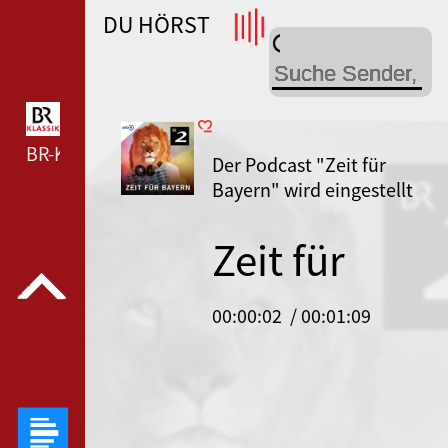
DU HÖRST
WDR 4 --- WDR 4 ---
BR-KLASSIK --- BR-KLASSIK ---
Der Podcast "Zeit für
Bayern" wird eingestellt
Zeit für
Bayern
00:00:02
/ 00:01:09