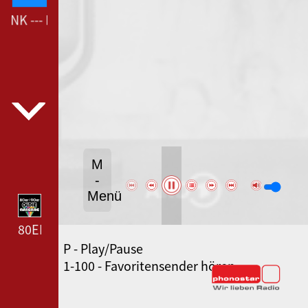
NK --- DEUTSCHLANDFUNK ---
M
-
Menü
80ER 90ER OLDIE ANTENNE --- 80ER 90ER OLDIE A
P - Play/Pause
SWR3 --- SWR3 ---
1-100 - Favoritensender hören