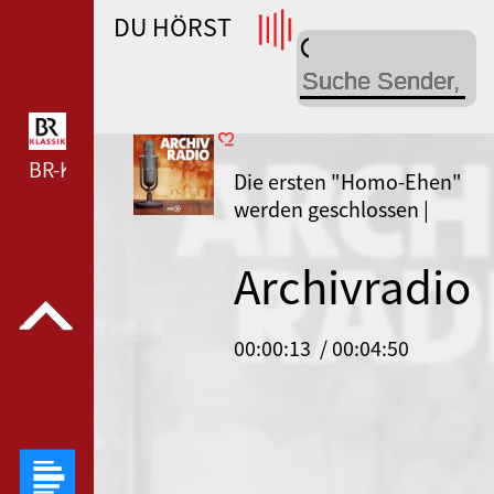
DU HÖRST
WDR 4 --- WDR 4 ---
BR-KLASSIK --- BR-KLASSIK ---
Die ersten "Homo-Ehen"
werden geschlossen |
1.8.2001
Archivradio
–
00:00:13
/ 00:04:50
Geschichte
im Original