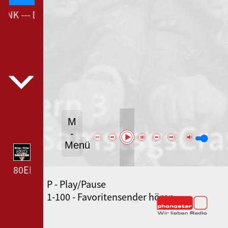
Podcast
NK --- DEUTSCHLANDFUNK ---
M
-
Menü
80ER 90ER OLDIE ANTENNE --- 80ER 90ER OLDIE A
P - Play/Pause
SWR3 --- SWR3 ---
1-100 - Favoritensender hören