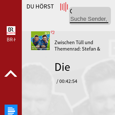
DU HÖRST
WDR 4 --- WDR 4 ---
BR-KLASSIK --- BR-KLASSIK ---
Zwischen Tüll und
Themenrad: Stefan &
Schaffi sagen JA!
Die
SamstagsCr
/ 00:42:54
- der Bayern
3 Comedy