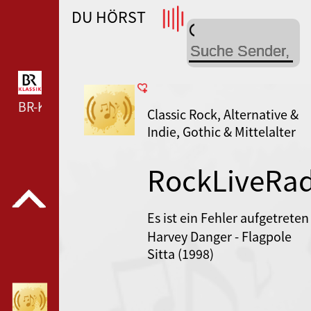
DU HÖRST
WDR 4 --- WDR 4 ---
BR-KLASSIK --- BR-KLASSIK ---
Classic Rock, Alternative &
Indie, Gothic & Mittelalter
RockLiveRad
Es ist ein Fehler aufgetreten
Harvey Danger - Flagpole
Sitta (1998)