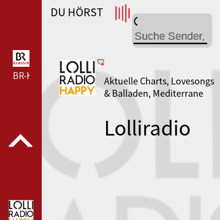
DU HÖRST
WDR 4 --- WDR 4 ---
BR-KLASSIK --- BR-KLASSIK ---
Aktuelle Charts, Lovesongs
& Balladen, Mediterrane
Musik
Lolliradio
Happy