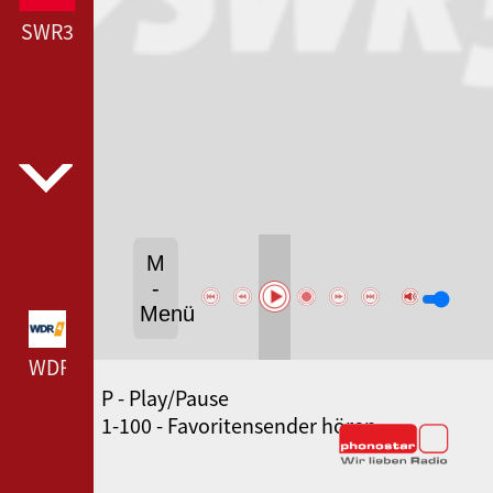
SWR3
M
-
Menü
WDR 4 --- WDR 4 ---
P - Play/Pause
BR-KLASSIK --- BR-KLASSIK ---
1-100 - Favoritensender hören