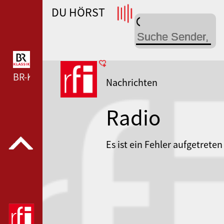
DU HÖRST
WDR 4 --- WDR 4 ---
BR-KLASSIK --- BR-KLASSIK ---
Nachrichten
Radio
France
Es ist ein Fehler aufgetreten
Internationa
RFI Monde