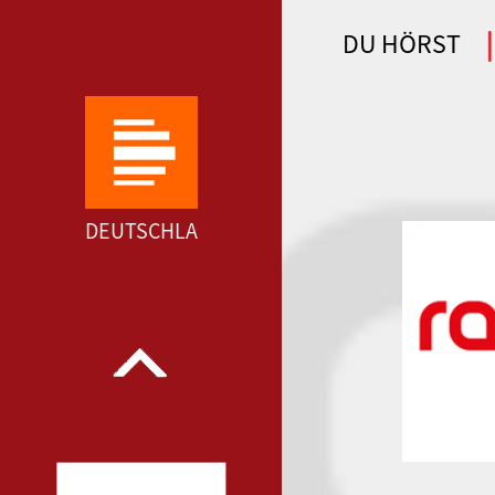
DU HÖRST
WDR 4 --- WDR 4 ---
DEUTSCHLANDFUNK KULTUR --- DEUTSCHLA