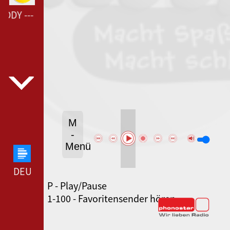
DDY --- RADIO TEDDY ---
M
-
Menü
DEUTSCHLANDFUNK --- DEUTSCHLANDFUNK ---
P - Play/Pause
80ER 90ER OLDIE ANTENNE --- 80ER 90ER OLDIE
1-100 - Favoritensender hören