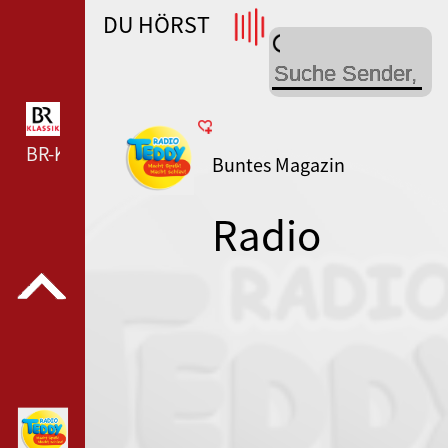
DU HÖRST
WDR 4 --- WDR 4 ---
BR-KLASSIK --- BR-KLASSIK ---
Buntes Magazin
Radio
TEDDY