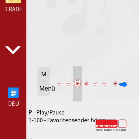
R RADIO --- PANTER RADIO ---
M
-
Menü
DEUTSCHLANDFUNK --- DEUTSCHLANDFUNK ---
P - Play/Pause
80ER 90ER OLDIE ANTENNE --- 80ER 90ER OLDIE
1-100 - Favoritensender hören