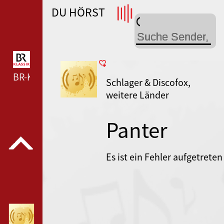
DU HÖRST
WDR 4 --- WDR 4 ---
BR-KLASSIK --- BR-KLASSIK ---
Schlager & Discofox,
weitere Länder
Panter
Radio
Es ist ein Fehler aufgetreten