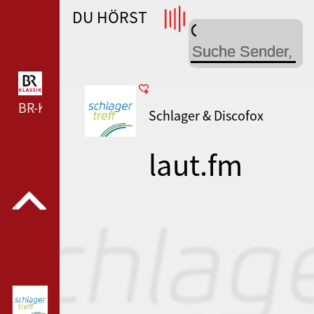
DU HÖRST
WDR 4 --- WDR 4 ---
BR-KLASSIK --- BR-KLASSIK ---
Schlager & Discofox
laut.fm
schlagertref