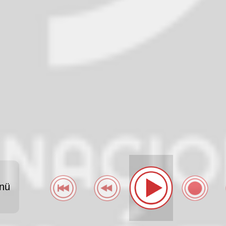
CA ---
nü