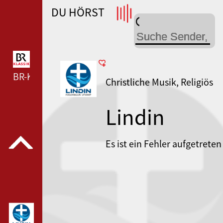
DU HÖRST
WDR 4 --- WDR 4 ---
BR-KLASSIK --- BR-KLASSIK ---
Christliche Musik, Religiös
Lindin
Es ist ein Fehler aufgetreten