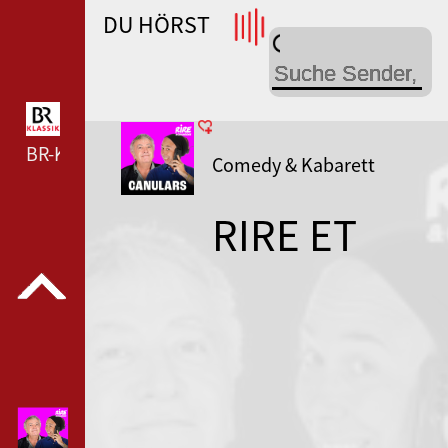
DU HÖRST
WDR 4 --- WDR 4 ---
BR-KLASSIK --- BR-KLASSIK ---
Comedy & Kabarett
RIRE ET
CHANSONS
CANULARS