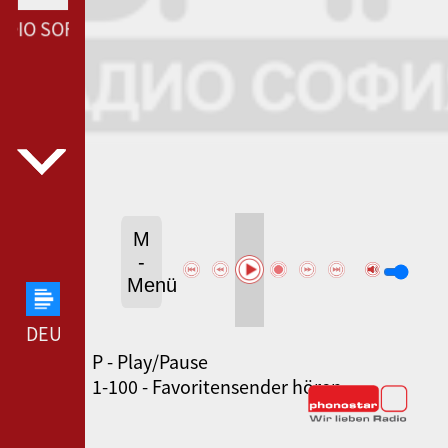
DIO SOFIA --- BNR RADIO SOFIA ---
M
-
Menü
DEUTSCHLANDFUNK --- DEUTSCHLANDFUNK ---
P - Play/Pause
80ER 90ER OLDIE ANTENNE --- 80ER 90ER OLDIE
1-100 - Favoritensender hören