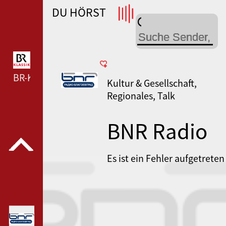
DU HÖRST
WDR 4 --- WDR 4 ---
BR-KLASSIK --- BR-KLASSIK ---
Kultur & Gesellschaft,
Regionales, Talk
BNR Radio
Blagoevgrad
Es ist ein Fehler aufgetreten