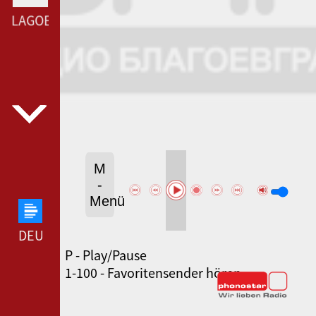
 BLAGOEVGRAD --- BNR RADIO BLAGOEVGRAD ---
M
-
Menü
DEUTSCHLANDFUNK --- DEUTSCHLANDFUNK ---
P - Play/Pause
80ER 90ER OLDIE ANTENNE --- 80ER 90ER OLDIE
1-100 - Favoritensender hören