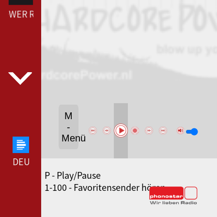
OWER RADIO --- HARDCORE POWER RADIO ---
M
-
Menü
DEUTSCHLANDFUNK --- DEUTSCHLANDFUNK ---
P - Play/Pause
80ER 90ER OLDIE ANTENNE --- 80ER 90ER OLDIE
1-100 - Favoritensender hören