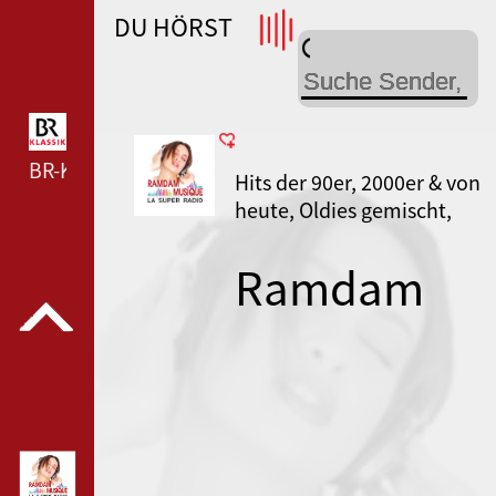
DU HÖRST
WDR 4 --- WDR 4 ---
BR-KLASSIK --- BR-KLASSIK ---
Hits der 90er, 2000er & von
heute, Oldies gemischt,
Regionales
Ramdam
Musique