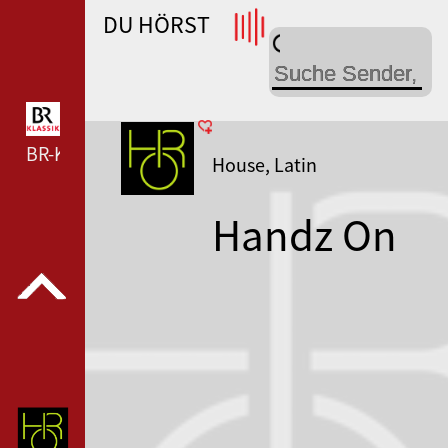
DU HÖRST
WDR 4 --- WDR 4 ---
BR-KLASSIK --- BR-KLASSIK ---
House, Latin
Handz On
Radio