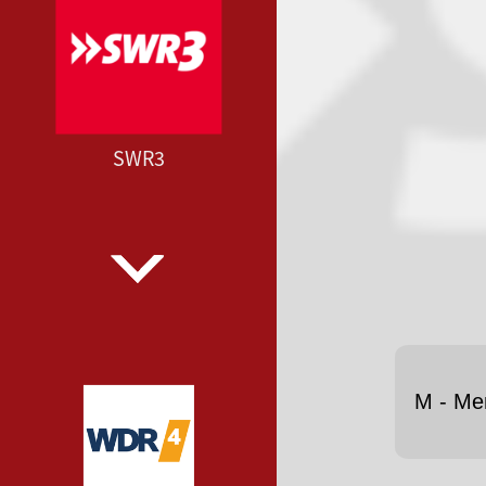
SWR3
M - Me