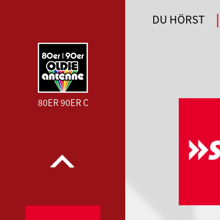
DU HÖRST
DEUTSCHLANDFUNK --- DEUTSCHLAND
80ER 90ER OLDIE ANTENNE --- 80ER 90ER OL