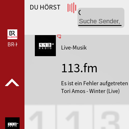
DU HÖRST
WDR 4 --- WDR 4 ---
BR-KLASSIK --- BR-KLASSIK ---
Live-Musik
113.fm
Radio
Es ist ein Fehler aufgetreten
Tori Amos - Winter (Live)
Stages