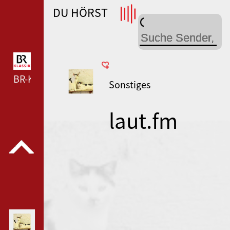
DU HÖRST
WDR 4 --- WDR 4 ---
BR-KLASSIK --- BR-KLASSIK ---
Sonstiges
laut.fm
cool-cat-fm-
ka