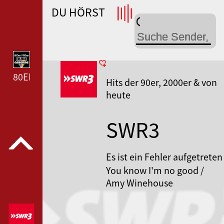
DU HÖRST
DEUTSCHLANDFUNK --- DEUTSCHLANDFUNK ---
80ER 90ER OLDIE ANTENNE --- 80ER 90ER OLDIE A
Hits der 90er, 2000er & von
heute
SWR3
Es ist ein Fehler aufgetreten
You know I'm no good /
Amy Winehouse