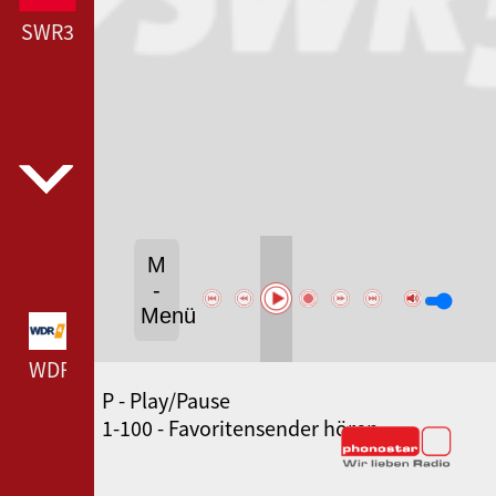
SWR3
M
-
Menü
WDR 4 --- WDR 4 ---
P - Play/Pause
BR-KLASSIK --- BR-KLASSIK ---
1-100 - Favoritensender hören