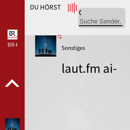
DU HÖRST
WDR 4 --- WDR 4 ---
BR-KLASSIK --- BR-KLASSIK ---
Sonstiges
laut.fm ai-
vibes-radio