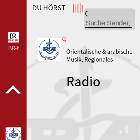
DU HÖRST
WDR 4 --- WDR 4 ---
BR-KLASSIK --- BR-KLASSIK ---
Orientalische & arabische
Musik, Regionales
Radio
Algérienne
Laghouat