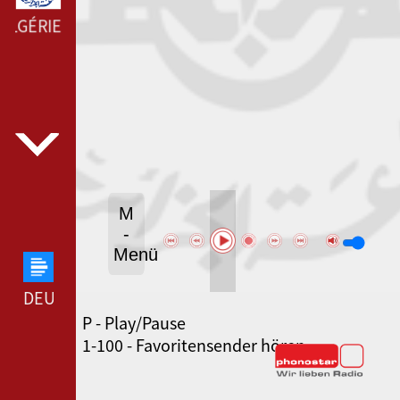
ALGÉRIENNE LAGHOUAT --- RADIO ALGÉRIENNE LAGHO
M
-
Menü
DEUTSCHLANDFUNK --- DEUTSCHLANDFUNK ---
P - Play/Pause
80ER 90ER OLDIE ANTENNE --- 80ER 90ER OLDIE
1-100 - Favoritensender hören