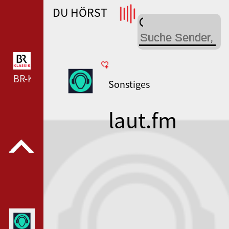
DU HÖRST
WDR 4 --- WDR 4 ---
BR-KLASSIK --- BR-KLASSIK ---
Sonstiges
laut.fm
radiopixel30