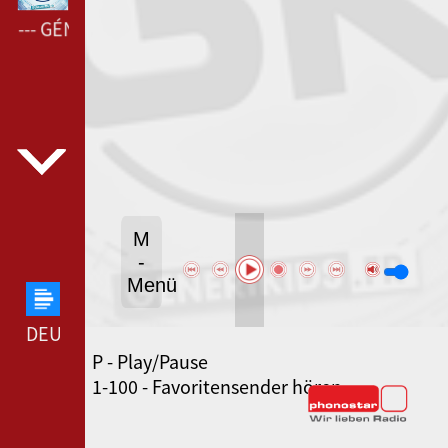
 --- GÉNÉRIKIDS ---
M
-
Menü
DEUTSCHLANDFUNK --- DEUTSCHLANDFUNK ---
P - Play/Pause
80ER 90ER OLDIE ANTENNE --- 80ER 90ER OLDIE
1-100 - Favoritensender hören