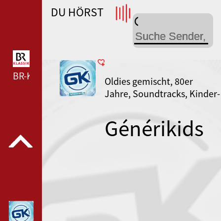
DU HÖRST
WDR 4 --- WDR 4 ---
BR-KLASSIK --- BR-KLASSIK ---
Oldies gemischt, 80er
Jahre, Soundtracks, Kinder-
Musik
Générikids