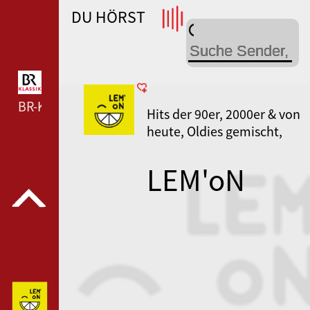
DU HÖRST
WDR 4 --- WDR 4 ---
BR-KLASSIK --- BR-KLASSIK ---
Hits der 90er, 2000er & von
heute, Oldies gemischt,
Kinder-Musik
LEM'oN