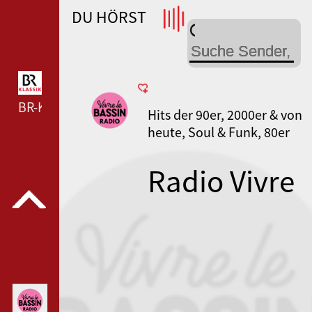
DU HÖRST
WDR 4 --- WDR 4 ---
BR-KLASSIK --- BR-KLASSIK ---
Hits der 90er, 2000er & von
heute, Soul & Funk, 80er
Jahre, Chanson
Radio Vivre
Le Bassin