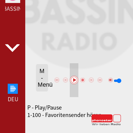
 BASSIN --- RADIO VIVRE LE BASSIN ---
M
-
Menü
DEUTSCHLANDFUNK --- DEUTSCHLANDFUNK ---
P - Play/Pause
80ER 90ER OLDIE ANTENNE --- 80ER 90ER OLDIE
1-100 - Favoritensender hören