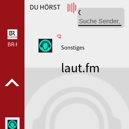
DU HÖRST
WDR 4 --- WDR 4 ---
BR-KLASSIK --- BR-KLASSIK ---
Sonstiges
laut.fm
kordaxo