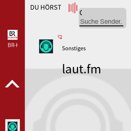
DU HÖRST
WDR 4 --- WDR 4 ---
BR-KLASSIK --- BR-KLASSIK ---
Sonstiges
laut.fm
liederimkop