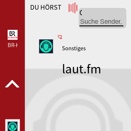
DU HÖRST
WDR 4 --- WDR 4 ---
BR-KLASSIK --- BR-KLASSIK ---
Sonstiges
laut.fm
radiohitha