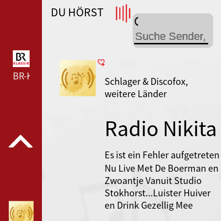
DU HÖRST
WDR 4 --- WDR 4 ---
BR-KLASSIK --- BR-KLASSIK ---
Schlager & Discofox,
weitere Länder
Radio Nikita
Es ist ein Fehler aufgetreten
Nu Live Met De Boerman en
Zwoantje Vanuit Studio
Stokhorst...Luister Huiver
en Drink Gezellig Mee