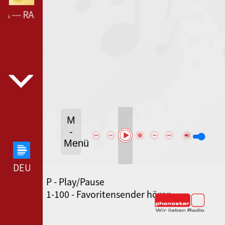
A --- RADIO NIKITA ---
M
-
Menü
DEUTSCHLANDFUNK --- DEUTSCHLANDFUNK ---
P - Play/Pause
80ER 90ER OLDIE ANTENNE --- 80ER 90ER OLDIE
1-100 - Favoritensender hören