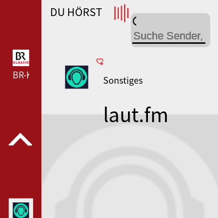
DU HÖRST
WDR 4 --- WDR 4 ---
BR-KLASSIK --- BR-KLASSIK ---
Sonstiges
laut.fm
cluedde