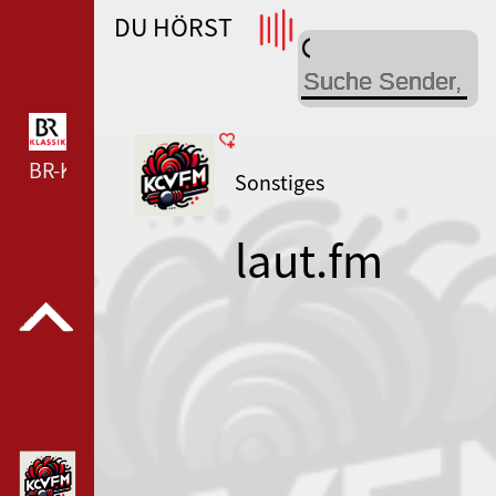
DU HÖRST
WDR 4 --- WDR 4 ---
BR-KLASSIK --- BR-KLASSIK ---
Sonstiges
laut.fm
kcwfm