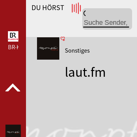
DU HÖRST
WDR 4 --- WDR 4 ---
BR-KLASSIK --- BR-KLASSIK ---
Sonstiges
laut.fm
monpti-
radio