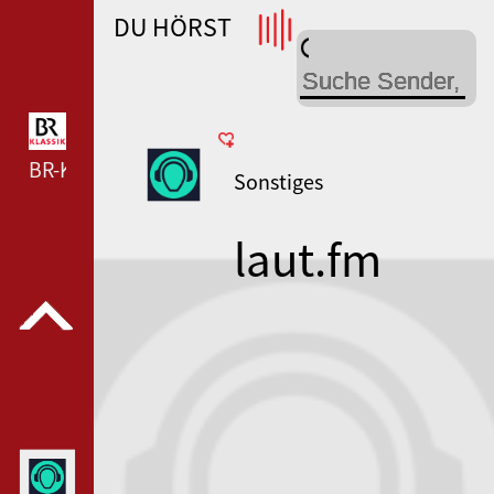
DU HÖRST
WDR 4 --- WDR 4 ---
BR-KLASSIK --- BR-KLASSIK ---
Sonstiges
laut.fm
merchi765