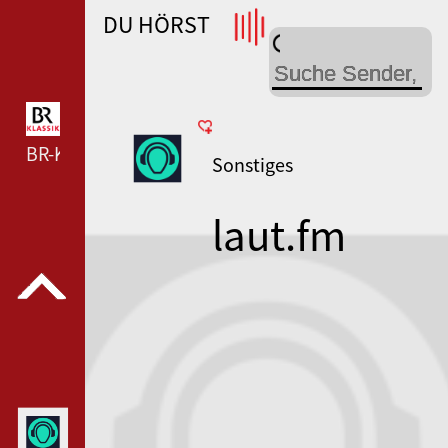
DU HÖRST
WDR 4 --- WDR 4 ---
BR-KLASSIK --- BR-KLASSIK ---
Sonstiges
laut.fm
antenne-
karlsruhe