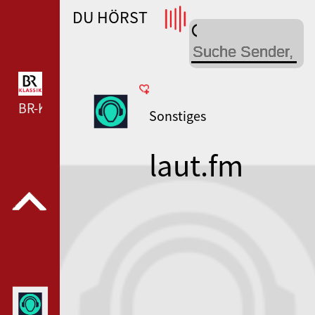
DU HÖRST
WDR 4 --- WDR 4 ---
BR-KLASSIK --- BR-KLASSIK ---
Sonstiges
laut.fm
antenne-
wenden