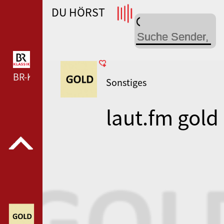
DU HÖRST
WDR 4 --- WDR 4 ---
BR-KLASSIK --- BR-KLASSIK ---
Sonstiges
laut.fm gold