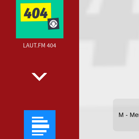
LAUT.FM 404
M - Me