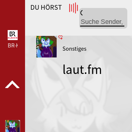
DU HÖRST
WDR 4 --- WDR 4 ---
BR-KLASSIK --- BR-KLASSIK ---
Sonstiges
laut.fm
justcool