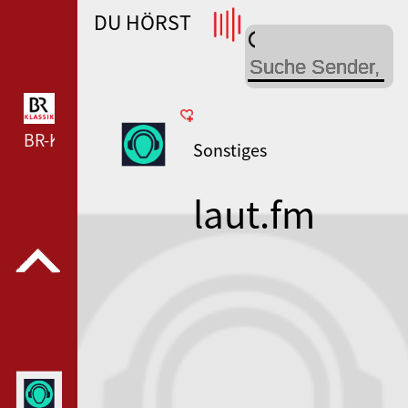
DU HÖRST
WDR 4 --- WDR 4 ---
BR-KLASSIK --- BR-KLASSIK ---
Sonstiges
laut.fm
rock-
bangers-all-
day